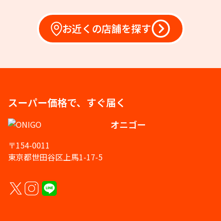
お近くの店舗を探す
スーパー価格で、すぐ届く
オニゴー
〒154-0011
東京都世田谷区上馬1-17-5