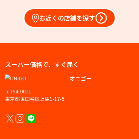
お近くの店舗を探す
スーパー価格で、すぐ届く
オニゴー
〒154-0011
東京都世田谷区上馬1-17-5