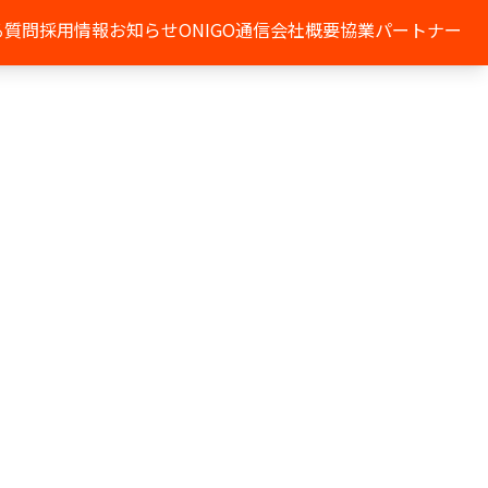
る質問
採用情報
お知らせ
ONIGO通信
会社概要
協業パートナー