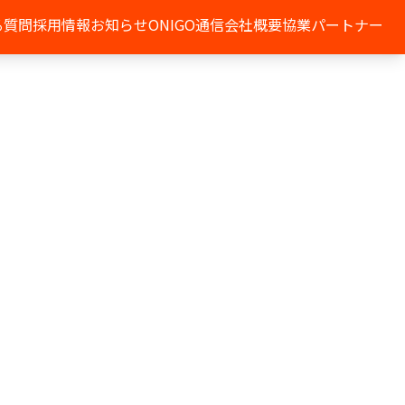
る質問
採用情報
お知らせ
ONIGO通信
会社概要
協業パートナー