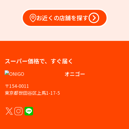
お近くの店舗を探す
スーパー価格で、すぐ届く
オニゴー
〒154-0011
東京都世田谷区上馬1-17-5