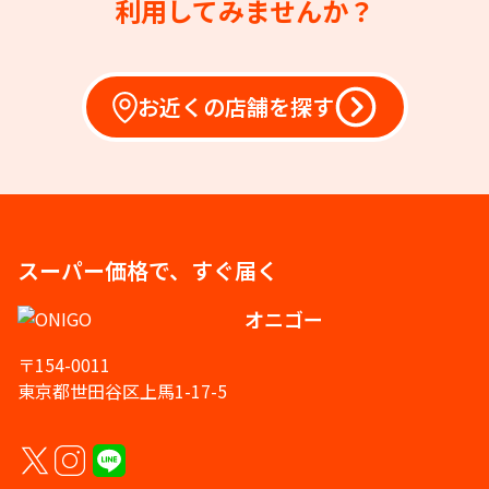
利用してみませんか？
お近くの店舗を探す
スーパー価格で、すぐ届く
オニゴー
〒154-0011
東京都世田谷区上馬1-17-5