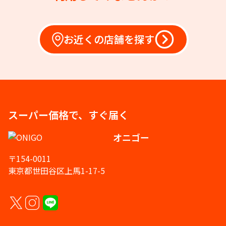
お近くの店舗を探す
スーパー価格で、すぐ届く
オニゴー
〒154-0011
東京都世田谷区上馬1-17-5