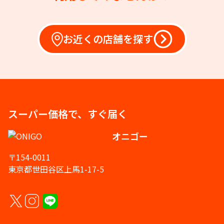
お近くの店舗を探す
スーパー価格で、すぐ届く
オニゴー
〒154-0011
東京都世田谷区上馬1-17-5