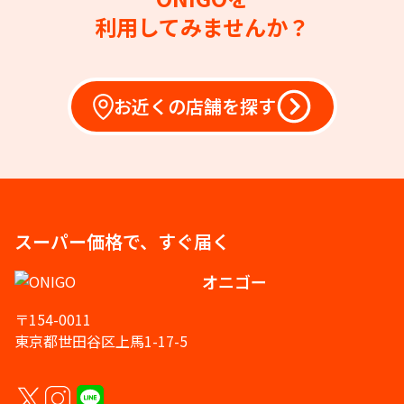
利用してみませんか？
お近くの店舗を探す
スーパー価格で、すぐ届く
オニゴー
〒154-0011
東京都世田谷区上馬1-17-5