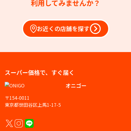
利用してみませんか？
お近くの店舗を探す
スーパー価格で、すぐ届く
オニゴー
〒154-0011
東京都世田谷区上馬1-17-5