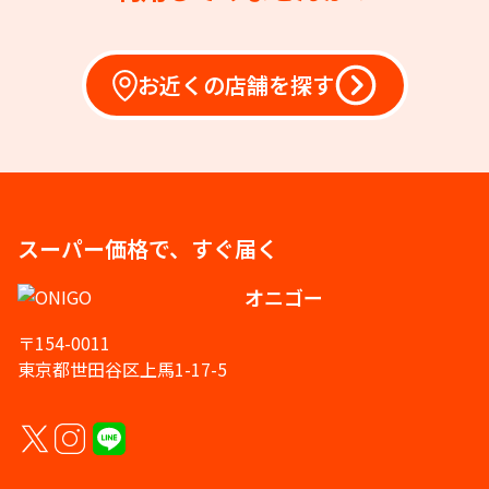
お近くの店舗を探す
スーパー価格で、すぐ届く
オニゴー
〒154-0011
東京都世田谷区上馬1-17-5