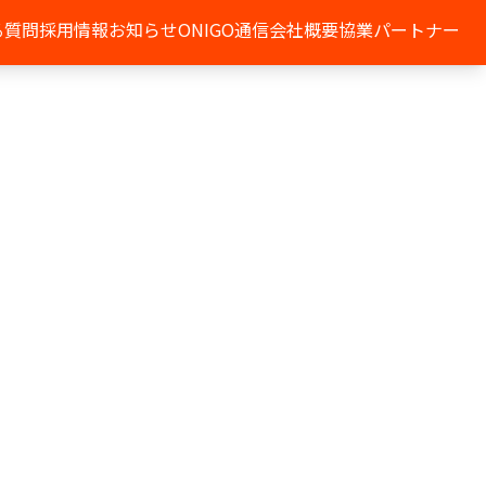
る質問
採用情報
お知らせ
ONIGO通信
会社概要
協業パートナー