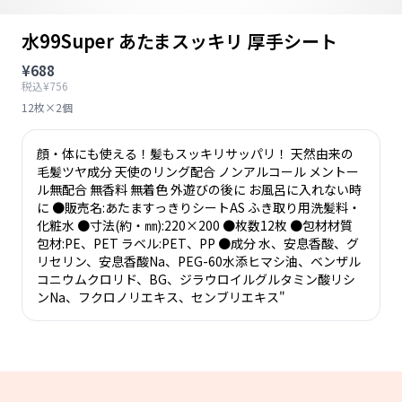
水99Super あたまスッキリ 厚手シート
¥688
税込¥756
12枚×2個
顔・体にも使える！髪もスッキリサッパリ！ 天然由来の
毛髪ツヤ成分 天使のリング配合 ノンアルコール メントー
ル無配合 無香料 無着色 外遊びの後に お風呂に入れない時
に ●販売名:あたますっきりシートAS ふき取り用洗髪料・
化粧水 ●寸法(約・㎜):220×200 ●枚数12枚 ●包材材質
包材:PE、PET ラベル:PET、PP ●成分 水、安息香酸、グ
リセリン、安息香酸Na、PEG-60水添ヒマシ油、ベンザル
コニウムクロリド、BG、ジラウロイルグルタミン酸リシ
ンNa、フクロノリエキス、センブリエキス"