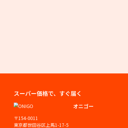
スーパー価格で、すぐ届く
オニゴー
〒154-0011
東京都世田谷区上馬1-17-5