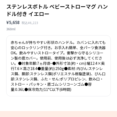
ステンレスボトル ベビーストローマグ ハン
ドル付き イエロー
¥5,658
税込¥6,223
360ml
赤ちゃんが持ちやすい形状のハンドル。カバンに入れても
安心のロックリング付き。お手入れ簡単、全パーツ食洗器
OK。飲みやすいストロータイプ。衝撃から守るシリコー
ン製の底カバー。使用前、使用後は必ず洗浄してくださ
い。●対象年齢:7ヵ月頃~●外形寸法(約・cm):幅12.4×奥
行7.6×高さ18.4●重量(約):250g●素材: 内びん:ステンレ
ス鋼、胴部:ステンレス鋼(ポリエステル樹脂塗装)、びん口
部:ステンレス鋼、ふた・せん:ポリプロピレン、飲み口・
ストロー・パッキン・底ゴム:シリコーンゴム●容
量:0.36L●保冷効力/11°C以下(6時間)