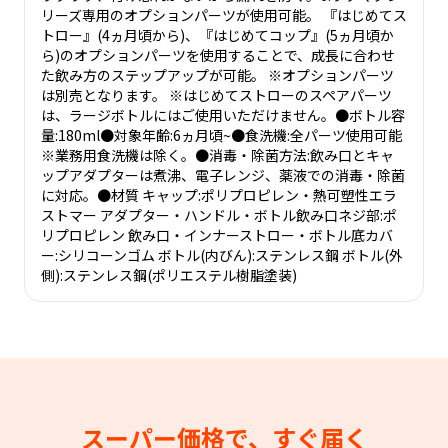
リーズ専用のオプションパーツが使用可能。 『はじめてス
トロー』(4ヵ月頃から)、『はじめてコップ』(5ヵ月頃か
ら)のオプションパーツを使用することで、成長に合わせ
た飲み方のステップアップが可能。 ※オプションパーツ
は別売となります。 ※はじめてストローのスペアパーツ
は、ラージボトルにはご使用いただけません。●ボトル容
量:180ml●対象年齢:6ヵ月頃~●食洗機:全パーツ使用可能
※業務用食洗機は除く。●消毒・除菌方法:飲み口とキャ
ップアダプターは煮沸、電子レンジ、薬液での消毒・除菌
に対応。●材質 キャップ:ポリプロピレン・熱可塑性エラ
ストマー アダプター・ハンドル・ボトル飲み口ネジ部:ポ
リプロピレン 飲み口・インナーストロー・ボトル底カバ
ー:シリコーンゴム ボトル(内びん):ステンレス鋼 ボトル(外
側):ステンレス鋼(ポリエステル樹脂塗装)
スーパー価格で、すぐ届く