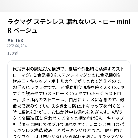
ラクマグ ステンレス 漏れないストロー mini
R ベージュ
¥6,168
税込¥6,784
180ml
保冷専用の魔法びん構造で、夏場や外出時に活躍するスト
ローマグ。1.食洗機OK ステンレスマグなのに食洗機OK。
飲み口・キャップ・ボトルの全てがまとめて洗えるので、
お手入れラクラクです。 ※業務用食洗機を除く2.くわえや
すくて飲みやすいストロー くわえやすいふっくらストロ
ー。ボトル内のストローは、自然にナナメになるので、最
後まで飲みやすい。3.ふき出し防止弁 キャップを開くと同
時に空気を逃がし、お出かけ中も漏れを防ぎます。4.Wラ
クピタ構造 印に合わせてピタッと締めればOK。 キャップ
もピタッと閉じてダブルで漏れを防ぐ。5.コンビ独自のパ
ッキンレス構造 飲み口とパッキンがひとつに。 取り付け
ラクラク、付け忘れがないから漏れを防ぐ。6.ラクマグシ