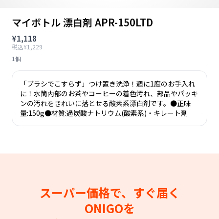
マイボトル 漂白剤 APR-150LTD
¥1,118
税込¥1,229
1個
「ブラシでこすらず」つけ置き洗浄！週に1度のお手入れ
に！水筒内部のお茶やコーヒーの着色汚れ、部品やパッキ
ンの汚れをきれいに落とせる酸素系漂白剤です。●正味
量:150g●材質:過炭酸ナトリウム(酸素系)・キレート剤
スーパー価格で、すぐ届く
ONIGOを