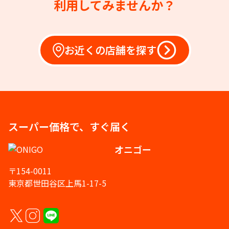
利用してみませんか？
お近くの店舗を探す
スーパー価格で、すぐ届く
オニゴー
〒154-0011
東京都世田谷区上馬1-17-5