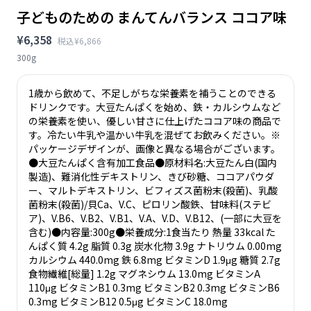
子どものための まんてんバランス ココア味
¥6,358
税込¥6,866
300g
1歳から飲めて、不足しがちな栄養素を補うことのできる
ドリンクです。大豆たんぱくを始め、鉄・カルシウムなど
の栄養素を使い、優しい甘さに仕上げたココア味の商品で
す。冷たい牛乳や温かい牛乳を混ぜてお飲みください。※
パッケージデザインが、画像と異なる場合がございます。
●大豆たんぱく含有加工食品●原材料名:大豆たん白(国内
製造)、難消化性デキストリン、きび砂糖、ココアパウダ
ー、マルトデキストリン、ビフィズス菌粉末(殺菌)、乳酸
菌粉末(殺菌)/貝Ca、V.C、ピロリン酸鉄、甘味料(ステビ
ア)、V.B6、V.B2、V.B1、V.A、V.D、V.B12、(一部に大豆を
含む)●内容量:300g●栄養成分:1食当たり 熱量 33kcal た
んぱく質 4.2g 脂質 0.3g 炭水化物 3.9g ナトリウム 0.00mg
カルシウム 440.0mg 鉄 6.8mg ビタミンD 1.9μg 糖質 2.7g
食物繊維[総量] 1.2g マグネシウム 13.0mg ビタミンA
110μg ビタミンB1 0.3mg ビタミンB2 0.3mg ビタミンB6
0.3mg ビタミンB12 0.5μg ビタミンC 18.0mg