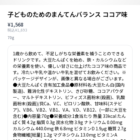
子どものためのまんてんバランス ココア味
¥1,568
税込¥1,693
70g
1歳から飲めて、不足しがちな栄養素を補うことのできる
ドリンクです。大豆たんぱくを始め、鉄・カルシウムなど
の栄養素を使い、優しい甘さに仕上げたココア味の商品で
す。冷たい牛乳や温かい牛乳を混ぜてお飲みください。※
パッケージデザインが、画像と異なる場合がございます。
●大豆たんぱく含有加工食品●原材料名:大豆たん白(国内
製造)、難消化性デキストリン、きび砂糖、ココアパウダ
ー、マルトデキストリン、ビフィズス菌粉末(殺菌)、乳酸
菌粉末(殺菌)/貝Ca、V.C、ピロリン酸鉄、甘味料(ステビ
ア)、V.B6、V.B2、V.B1、V.A、V.D、V.B12、(一部に大豆を
含む)●内容量:70g●栄養成分:1食当たり 熱量 33kcal たん
ぱく質 4.2g 脂質 0.3g 炭水化物 3.9g ナトリウム 0.00mg
カルシウム 440.0mg 鉄 6.8mg ビタミンD 1.9μg 糖質 2.7g
食物繊維[総量] 1.2g マグネシウム 13.0mg ビタミンA