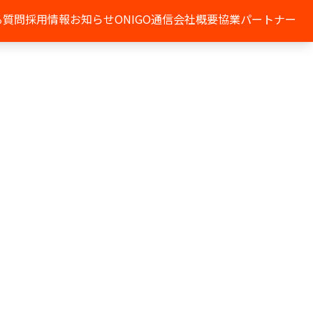
る質問
採用情報
お知らせ
ONIGO通信
会社概要
協業パートナー