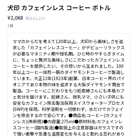
犬印 カフェインレス コーヒー ボトル
¥2,068
税込¥2,233
1個
ママのからだを考えて120年以上、犬印から美味しさを追
求した「カフェインレスコーヒー」がデビューリラックス
が必要なマタニティ期や授乳期。ひと時のやすらぎタイム
に、ちょっと贅沢な美味しさにこだわったカフェインレス
コーヒーを提供したい、その想いから生まれました。100
年以上コーヒー焙煎一筋のダイヤモンドコーヒーで製造し
ています。大正12年(1923年)創業、日本コーヒー界のパイ
オニアであり本物の味を追求する大阪ダイヤモンド商会で
製造。コーヒーにこだわりをもつ妊産婦さんにも本格カフ
ェ気分を届けます。妊婦さん、授乳ママ、小さい子供にも
安全なカフェイン除去製法採用スイスウォータープロセス
(SWP)を採用。科学溶剤を一切使わず、水だけでカフェイ
ンを除去するので安心です。●商品名:コーヒー(カフェイ
ンレス)(希釈用)●内容量:275ml●原材料名:カフェインレ
スコーヒー(国内製造)●取扱上の注意容器はガラスですの
で強い衝撃や急激な温度変化を与えると割れる恐れがあり