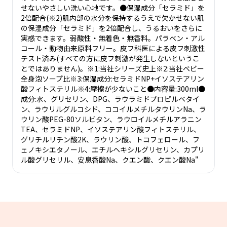
せないやさしい洗い心地です。●保湿成分「セラミド」を
2倍配合(※2)肌内部の水分を保持するうえで欠かせない肌
の保湿成分「セラミド」を2倍配合し、うるおいをさらに
実感できます。弱酸性・無着色・無香料。パラベン・アル
コール・動物由来原料フリー。皮フ科医による皮フ刺激性
テスト済み(すべての方に皮フ刺激が発生しないというこ
とではありません)。※1:当社シリーズ史上※2:当社ベビー
全身泡ソープ比※3:保湿成分:セラミドNP+イソステアリン
酸フィトステリル※4:摩擦が少ないこと●内容量:300ml●
成分:水、グリセリン、DPG、ラウラミドプロピルベタイ
ン、ラウリルグルコシド、ココイルメチルタウリンNa、ラ
ウリン酸PEG-80ソルビタン、ラウロイルメチルアラニン
TEA、セラミドNP、イソステアリン酸フィトステリル、
グリチルリチン酸2K、ラウリン酸、トコフェロール、フ
ェノキシエタノール、エチルヘキシルグリセリン、カプリ
ル酸グリセリル、安息香酸Na、クエン酸、クエン酸Na"