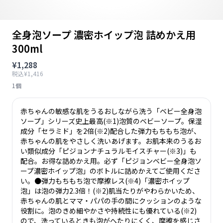
全身泡ソープ 濃密ホイップ泡 詰めかえ用
300ml
¥1,288
税込¥1,416
1個
赤ちゃんの敏感な肌をうるおしながら洗う「ベビー全身泡
ソープ」シリーズ史上最高(※1)泡質のベビーソープ。保湿
成分「セラミド」を2倍(※2)配合した弾力もちもち泡が、
赤ちゃんの肌をやさしく洗いあげます。お肌本来のうるお
い類似成分「ピジョンナチュラルモイスチャー(※3)」も
配合。お得な詰めかえ用。必ず「ピジョンベビー全身泡ソ
ープ濃密ホイップ泡」のボトルに詰めかえてご使用くださ
い。●弾力もちもち泡で摩擦レス(※4)「濃密ホイップ
泡」は泡の弾力2.3倍！(※2)肌当たりがやわらかいため、
赤ちゃんの肌とママ・パパの手の間にクッションのような
役割に。泡のきめ細やかさや持続性にも優れている(※2)
ので、洗っているときも泡がへたりにくく、摩擦を感じさ