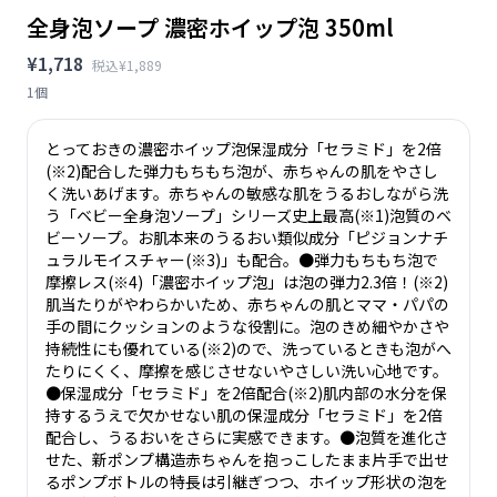
全身泡ソープ 濃密ホイップ泡 350ml
¥1,718
税込¥1,889
1個
とっておきの濃密ホイップ泡保湿成分「セラミド」を2倍
(※2)配合した弾力もちもち泡が、赤ちゃんの肌をやさし
く洗いあげます。赤ちゃんの敏感な肌をうるおしながら洗
う「ベビー全身泡ソープ」シリーズ史上最高(※1)泡質のベ
ビーソープ。お肌本来のうるおい類似成分「ピジョンナチ
ュラルモイスチャー(※3)」も配合。●弾力もちもち泡で
摩擦レス(※4)「濃密ホイップ泡」は泡の弾力2.3倍！(※2)
肌当たりがやわらかいため、赤ちゃんの肌とママ・パパの
手の間にクッションのような役割に。泡のきめ細やかさや
持続性にも優れている(※2)ので、洗っているときも泡がへ
たりにくく、摩擦を感じさせないやさしい洗い心地です。
●保湿成分「セラミド」を2倍配合(※2)肌内部の水分を保
持するうえで欠かせない肌の保湿成分「セラミド」を2倍
配合し、うるおいをさらに実感できます。●泡質を進化さ
せた、新ポンプ構造赤ちゃんを抱っこしたまま片手で出せ
るポンプボトルの特長は引継ぎつつ、ホイップ形状の泡を