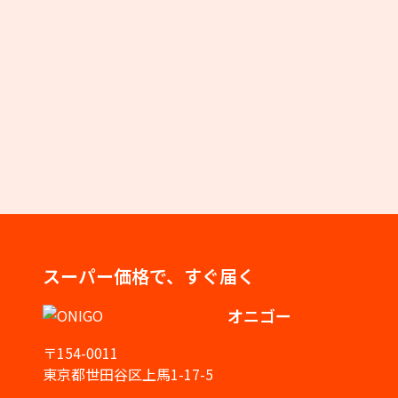
スーパー価格で、すぐ届く
オニゴー
〒154-0011
東京都世田谷区上馬1-17-5