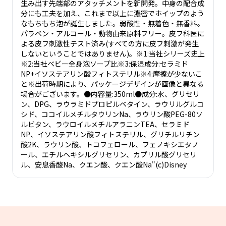
生み出す先端部のアタッチメントを新開発。中身の配合成
分にも工夫を加え、これまで以上に濃密でホイップのよう
なもちもち泡が誕生しました。弱酸性・無着色・無香料。
パラベン・アルコール・動物由来原料フリー。皮フ科医に
よる皮フ刺激性テスト済み(すべての方に皮フ刺激が発生
しないということではありません)。※1:当社シリーズ史上
※2:当社ベビー全身泡ソープ比※3:保湿成分:セラミド
NP+イソステアリン酸フィトステリル※4:摩擦が少ないこ
と※出荷時期により、パッケージデザインが画像と異なる
場合がございます。●内容量:350ml●成分:水、グリセリ
ン、DPG、ラウラミドプロピルベタイン、ラウリルグルコ
シド、ココイルメチルタウリンNa、ラウリン酸PEG-80ソ
ルビタン、ラウロイルメチルアラニンTEA、セラミド
NP、イソステアリン酸フィトステリル、グリチルリチン
酸2K、ラウリン酸、トコフェロール、フェノキシエタノ
ール、エチルヘキシルグリセリン、カプリル酸グリセリ
ル、安息香酸Na、クエン酸、クエン酸Na"(c)Disney