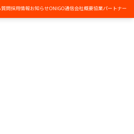
る質問
採用情報
お知らせ
ONIGO通信
会社概要
協業パートナー