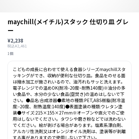
maychill(メイチル)スタック 仕切り皿 グレ
ー
¥2,238
税込¥2,461
1個
こどもの成長に合わせて使える食器シリーズmaychillスタ
ッキングができ、収納が便利な仕切り皿。食品をのせる面
は撥水加工が施されいるので、油汚れもサッと洗えます。
電子レンジでの温めOK(耐冷-20度~耐熱140度)※油分の多
い食品や、水分の少ない食品(空焚き)の温めはしないで下
さい。●品名:合成漆器●素地の種類:PET,ABS樹脂(耐冷温
度:-20度、耐熱温度:140度)●表面塗装の種類:ウレタン塗
装●サイズ:215×155×27mm※オーブンや直火でのご使
用はしないでください。タワシや磨き粉などでは洗わない
でください。絵が剥げる場合があります。塩素系漂白剤、
アルカリ性洗剤又はオレンジオイル洗剤は、塗装等が剥離
する事がありますので使用しないで下さい。