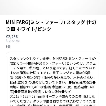
MIN FARG(ミン・ファーリ) スタッグ 仕切
り皿 ホワイト/ピンク
¥2,238
税込¥2,461
1個
スタッキングしやすい食器、MINFARG(ミン・ファーリ)の
限定カラーMINFARG(ミン・ファーリ)というのは、スウェ
ーデン語で、私の色、という意味です。軽くてあつかいや
すい樹脂製の仕切り皿です。電子レンジでの温めOK(耐
冷-20度~耐熱140度)※油分の多い食品や、水分の少ない
食品(空焚き)の温めはしないで下さい。●品名:合成漆器●
素地の種類:PET,ABS樹脂(耐冷温度:-20度、耐熱温度:140
度)●表面塗装の種類:ウレタン塗装●サイ
ズ:215×155×27mm※オーブンや直火でのご使用はしな
いでください。タワシや磨き粉などでは洗わないでくださ
い。絵が剥げる場合があります。塩素系漂白剤、アルカリ