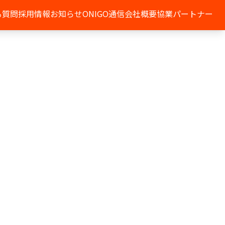
る質問
採用情報
お知らせ
ONIGO通信
会社概要
協業パートナー