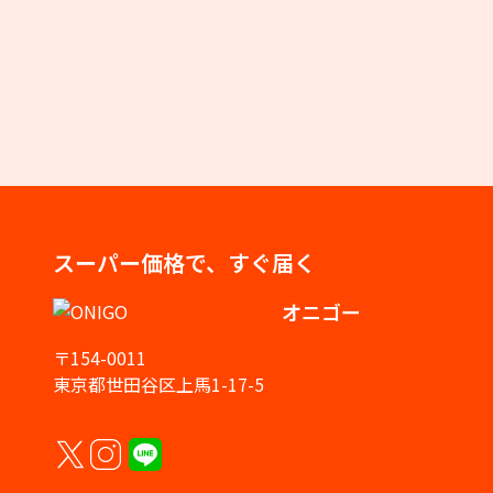
スーパー価格で、すぐ届く
オニゴー
〒154-0011
東京都世田谷区上馬1-17-5