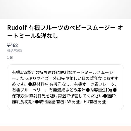
Rudolf 有機フルーツのベビースムージー オ
ートミール&洋なし
¥468
税込¥505
1個
有機JAS認定の持ち運びに便利なオートミールスムージ
ー。たっぷりサイズ。外出先や忙しい日の離乳食におすす
めです。●原材料名:有機洋なし、有機オーツ麦フレーク、
有機ブルーベリー、有機濃縮ぶどう果汁●内容量:110g●
保存方法:直射日光を避け常温で保管してください●適齢:
離乳食初期~●取得認証:有機JAS認証、EU有機認証