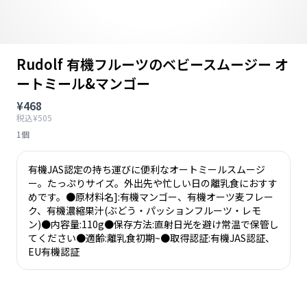
Rudolf 有機フルーツのベビースムージー オ
ートミール&マンゴー
¥468
税込¥505
1個
有機JAS認定の持ち運びに便利なオートミールスムージ
ー。たっぷりサイズ。外出先や忙しい日の離乳食におすす
めです。●原材料名]:有機マンゴー、有機オーツ麦フレー
ク、有機濃縮果汁(ぶどう・パッションフルーツ・レモ
ン)●内容量:110g●保存方法:直射日光を避け常温で保管し
てください●適齢:離乳食初期~●取得認証:有機JAS認証、
EU有機認証