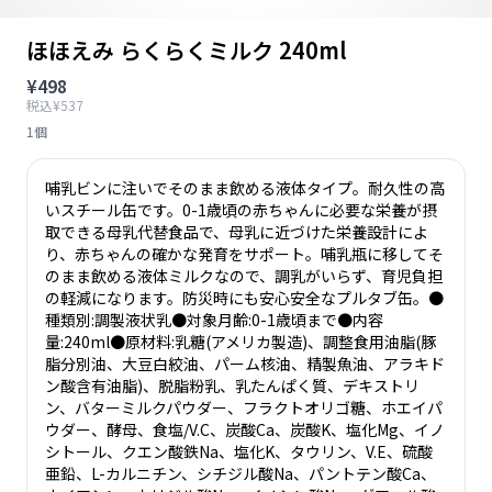
ほほえみ らくらくミルク 240ml
¥498
税込¥537
1個
哺乳ビンに注いでそのまま飲める液体タイプ。耐久性の高
いスチール缶です。0-1歳頃の赤ちゃんに必要な栄養が摂
取できる母乳代替食品で、母乳に近づけた栄養設計によ
り、赤ちゃんの確かな発育をサポート。哺乳瓶に移してそ
のまま飲める液体ミルクなので、調乳がいらず、育児負担
の軽減になります。防災時にも安心安全なプルタブ缶。●
種類別:調製液状乳●対象月齢:0-1歳頃まで●内容
量:240ml●原材料:乳糖(アメリカ製造)、調整食用油脂(豚
脂分別油、大豆白絞油、パーム核油、精製魚油、アラキド
ン酸含有油脂)、脱脂粉乳、乳たんぱく質、デキストリ
ン、バターミルクパウダー、フラクトオリゴ糖、ホエイパ
ウダー、酵母、食塩/V.C、炭酸Ca、炭酸K、塩化Mg、イノ
シトール、クエン酸鉄Na、塩化K、タウリン、V.E、硫酸
亜鉛、L-カルニチン、シチジル酸Na、パントテン酸Ca、