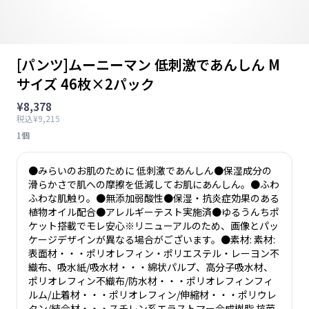
[パンツ]ムーニーマン 低刺激であんしん M
サイズ 46枚×2パック
¥8,378
税込¥9,215
1個
●みらいのお肌のために 低刺激であんしん●保湿成分の
滑らかさで肌への摩擦を低減してお肌にあんしん。●ふわ
ふわな肌触り。●無添加弱酸性●保湿・抗炎症効果のある
植物オイル配合●アレルギーテスト実施済●ゆるうんちポ
ケット搭載でモレ安心※リニューアルのため、画像とパッ
ケージデザインが異なる場合がございます。●素材: 素材:
表面材・・・ポリオレフィン・ポリエステル・レーヨン不
織布、吸水紙/吸水材・・・綿状パルプ、高分子吸水材、
ポリオレフィン不織布/防水材・・・ポリオレフィンフィ
ルム/止着材・・・ポリオレフィン/伸縮材・・・ポリウレ
タン/結合材・・・スチレン系エラストマー合成樹脂 抗菌