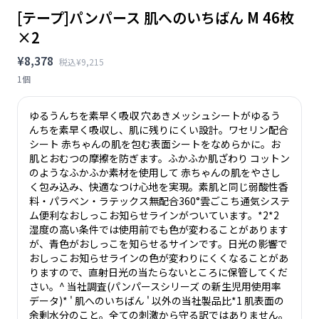
[テープ]パンパース 肌へのいちばん M 46枚
×2
¥8,378
税込¥9,215
1個
ゆるうんちを素早く吸収 穴あきメッシュシートがゆるう
んちを素早く吸収し、肌に残りにくい設計。ワセリン配合
シート 赤ちゃんの肌を包む表面シートをなめらかに。お
肌とおむつの摩擦を防ぎます。ふかふか肌ざわり コットン
のようなふかふか素材を使用して 赤ちゃんの肌をやさし
く包み込み、快適なつけ心地を実現。素肌と同じ弱酸性香
料・パラベン・ラテックス無配合360°雲ごこち通気システ
ム便利なおしっこお知らせラインがついています。*2*2
湿度の高い条件では使用前でも色が変わることがあります
が、青色がおしっこを知らせるサインです。日光の影響で
おしっこお知らせラインの色が変わりにくくなることがあ
りますので、直射日光の当たらないところに保管してくだ
さい。^ 当社調査(パンパースシリーズ の新生児用使用率
データ)* ' 肌へのいちばん ' 以外の当社製品比*1 肌表面の
余剰水分のこと。全ての刺激から守る訳ではありません。