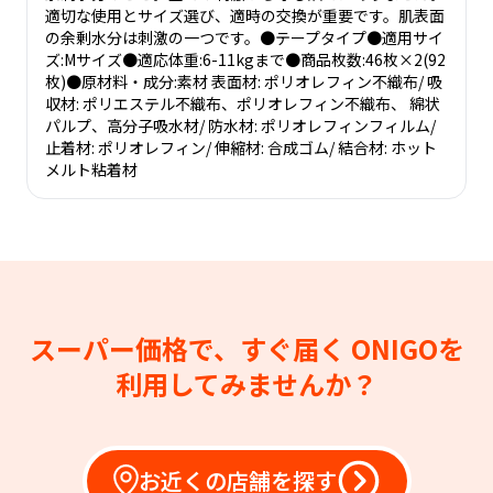
適切な使用とサイズ選び、適時の交換が重要です。肌表面
の余剰水分は刺激の一つです。●テープタイプ●適用サイ
ズ:Mサイズ●適応体重:6-11kgまで●商品枚数:46枚×2(92
枚)●原材料・成分:素材 表面材: ポリオレフィン不織布/ 吸
収材: ポリエステル不織布、ポリオレフィン不織布、 綿状
パルプ、高分子吸水材/ 防水材: ポリオレフィンフィルム/
止着材: ポリオレフィン/ 伸縮材: 合成ゴム/ 結合材: ホット
メルト粘着材
スーパー価格で、すぐ届く
ONIGOを
利用してみませんか？
お近くの店舗を探す