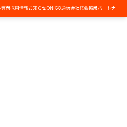
る質問
採用情報
お知らせ
ONIGO通信
会社概要
協業パートナー