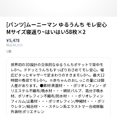
[パンツ]ムーニーマン ゆるうんち モレ安心
Mサイズ寝返り~はいはい58枚×2
¥5,478
税込¥6,025
1個
世界初の3D設計の立体的なゆるうんちポケットで背中モ
レ0へ。ドドッとうんちもすっぽりおさめてモレ安心。幅
広ピタっとギャザーで足まわりのすきまモレ0へ。最大12
時間※吸収でモレ0へ。※赤ちゃんのおしっこの量には個
人差があります。●素材:表面材・・・ポリオレフィン・ポ
リエステル不織布/吸水材・・・綿状パルプ、高分子吸水
材、ポリオレフィン不織布/防水材・・・ポリオレフィン
フィルム/止着材・・・ポリオレフィン/伸縮材・・・ポリ
ウレタン/結合材・・・スチレン系エラストマー合成樹脂
外装材:ポリエチレン