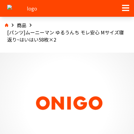
商品
[パンツ]ムーニーマン ゆるうんち モレ安心 Mサイズ寝
返り~はいはい58枚×2