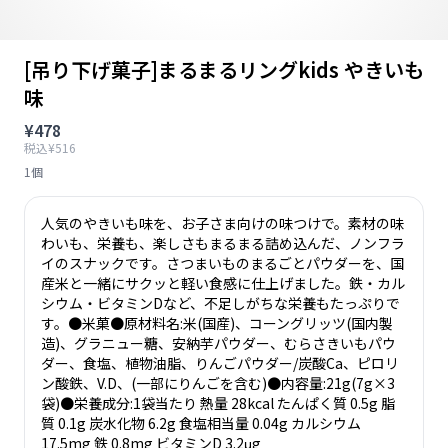
[吊り下げ菓子]まるまるリングkids やきいも
味
¥478
税込¥516
1個
人気のやきいも味を、お子さま向けの味つけで。素材の味
わいも、栄養も、楽しさもまるまる詰め込んだ、ノンフラ
イのスナックです。さつまいものまるごとパウダーを、国
産米と一緒にサクッと軽い食感に仕上げました。鉄・カル
シウム・ビタミンDなど、不足しがちな栄養もたっぷりで
す。●米菓●原材料名:米(国産)、コーングリッツ(国内製
造)、グラニュー糖、安納芋パウダー、むらさきいもパウ
ダー、食塩、植物油脂、りんごパウダー/炭酸Ca、ピロリ
ン酸鉄、V.D、(一部にりんごを含む)●内容量:21g(7g×3
袋)●栄養成分:1袋当たり 熱量 28kcal たんぱく質 0.5g 脂
質 0.1g 炭水化物 6.2g 食塩相当量 0.04g カルシウム
17.5mg 鉄 0.8mg ビタミンD 3.2μg