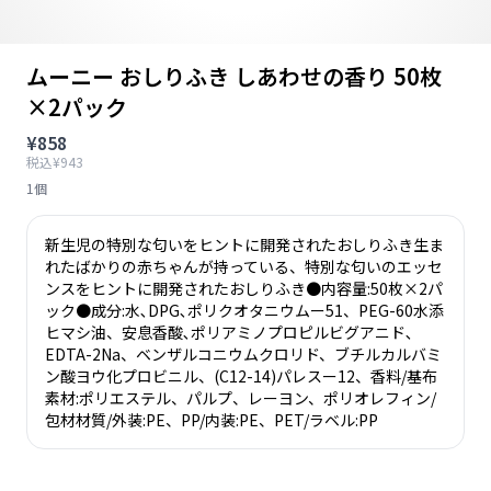
ムーニー おしりふき しあわせの香り 50枚
×2パック
¥858
税込¥943
1個
新生児の特別な匂いをヒントに開発されたおしりふき生ま
れたばかりの赤ちゃんが持っている、特別な匂いのエッセ
ンスをヒントに開発されたおしりふき●内容量:50枚×2パ
ック●成分:水､DPG､ポリクオタニウムー51、PEG-60水添
ヒマシ油、安息香酸､ポリアミノプロピルビグアニド､
EDTA-2Na、ベンザルコニウムクロリド、ブチルカルバミ
ン酸ヨウ化プロビニル、(C12-14)パレスー12、香料/基布
素材:ポリエステル、パルプ、レーヨン、ポリオレフィン/
包材材質/外装:PE、PP/内装:PE、PET/ラベル:PP