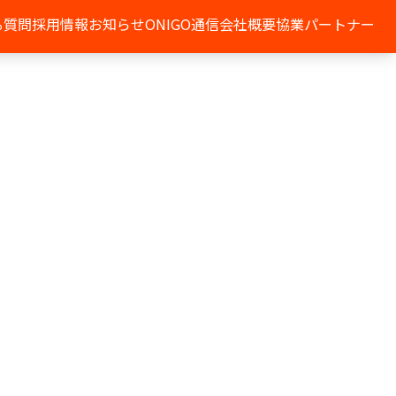
る質問
採用情報
お知らせ
ONIGO通信
会社概要
協業パートナー