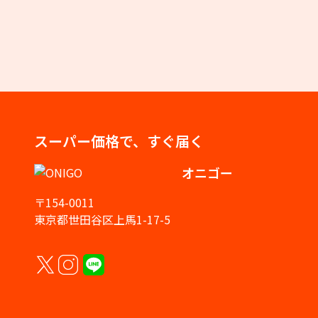
スーパー価格で、すぐ届く
オニゴー
〒154-0011
東京都世田谷区上馬1-17-5