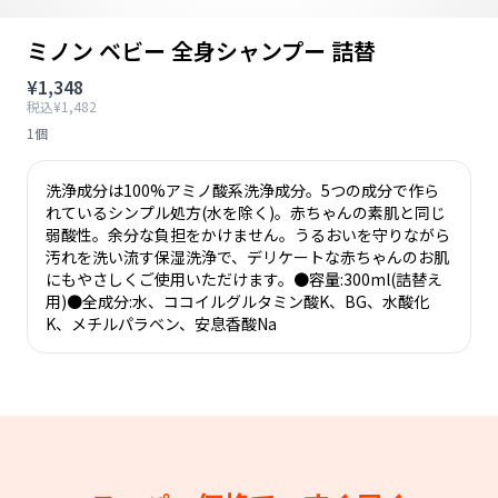
ミノン ベビー 全身シャンプー 詰替
¥1,348
税込¥1,482
1個
洗浄成分は100%アミノ酸系洗浄成分。5つの成分で作ら
れているシンプル処方(水を除く)。赤ちゃんの素肌と同じ
弱酸性。余分な負担をかけません。うるおいを守りながら
汚れを洗い流す保湿洗浄で、デリケートな赤ちゃんのお肌
にもやさしくご使用いただけます。●容量:300ml(詰替え
用)●全成分:水、ココイルグルタミン酸K、BG、水酸化
K、メチルパラベン、安息香酸Na