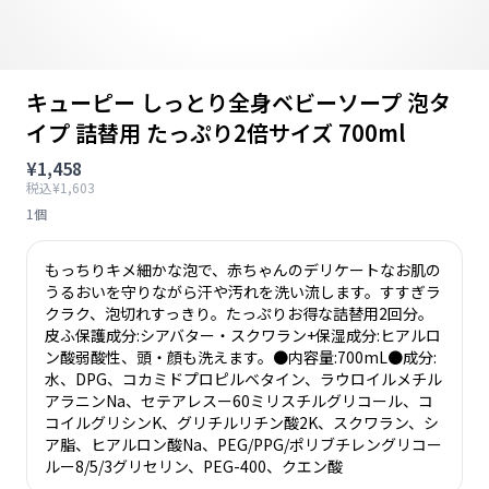
キューピー しっとり全身ベビーソープ 泡タ
イプ 詰替用 たっぷり2倍サイズ 700ml
¥1,458
税込¥1,603
1個
もっちりキメ細かな泡で、赤ちゃんのデリケートなお肌の
うるおいを守りながら汗や汚れを洗い流します。すすぎラ
クラク、泡切れすっきり。たっぷりお得な詰替用2回分。
皮ふ保護成分:シアバター・スクワラン+保湿成分:ヒアルロ
ン酸弱酸性、頭・顔も洗えます。●内容量:700mL●成分:
水、DPG、コカミドプロピルベタイン、ラウロイルメチル
アラニンNa、セテアレスー60ミリスチルグリコール、コ
コイルグリシンK、グリチルリチン酸2K、スクワラン、シ
ア脂、ヒアルロン酸Na、PEG/PPG/ポリブチレングリコー
ルー8/5/3グリセリン、PEG-400、クエン酸