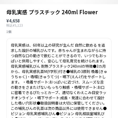
母乳実感 プラスチック 240ml Flower
¥4,658
税込¥5,123
1個
母乳実感は、60年以上の研究が生んだ 自然に飲める を追
求した設計の哺乳びんです。赤ちゃんが生まれながらに持
つ自然な口の動きで飲むことができるので、いつでもおっ
ぱいと併用しやすく、安心して母乳育児を続けられます。
母乳実感哺乳びん 耐熱プラスチック240mlの特徴●3カ月
から、母乳実感乳首M(Y字形)付き●哺乳の3原則 吸着(きゅ
うちゃく)・吸啜(きゅうてつ)・嚥下(えんげ)をサポートし
ます。 ・吸着サポート:おっぱいに近づけ、スムーズな舌
の動きをさまたげないもっちり触感 ・吸啜サポート:お口
に密着できるぴたっとカーブ、適切なくわえこみ目安ラッ
チオンライン ・嚥下サポート:成長・発達に合わせて設計
した吸い穴形状●取扱説明書は大切に保管してください。
この哺乳びんの乳首は次の商品以外には使用できません●
ピジョン 母乳実感哺乳びん●ピジョン 母乳相談室哺乳び