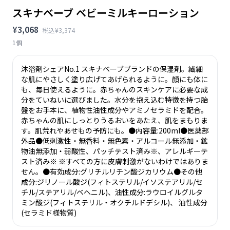
スキナベーブ ベビーミルキーローション
¥3,068
税込¥3,374
1個
沐浴剤シェアNo.1 スキナベーブブランドの保湿剤。繊細
な肌にやさしく塗り広げてあげられるように。顔にも体に
も、毎日使えるように。赤ちゃんのスキンケアに必要な成
分をていねいに選びました。水分を抱え込む特徴を持つ胎
盤をお手本に、植物性油性成分やアミノセラミドを配合。
赤ちゃんの肌にしっとりうるおいをあたえ、肌をまもりま
す。肌荒れやあせもの予防にも。●内容量:200ml●医薬部
外品●低刺激性・無香料・無色素・アルコール無添加・鉱
物油無添加・弱酸性、パッチテスト済み※、アレルギーテ
スト済み※ ※すべての方に皮膚刺激がないわけではありま
せん。●有効成分:グリチルリチン酸ジカリウム●その他
成分:ジリノール酸ジ(フィトステリル/イソステアリル/セ
チル/ステアリル/ベヘニル)、油性成分:ラウロイルグルタ
ミン酸ジ(フィトステリル・オクチルドデシル)、 油性成分
(セラミド様物質)