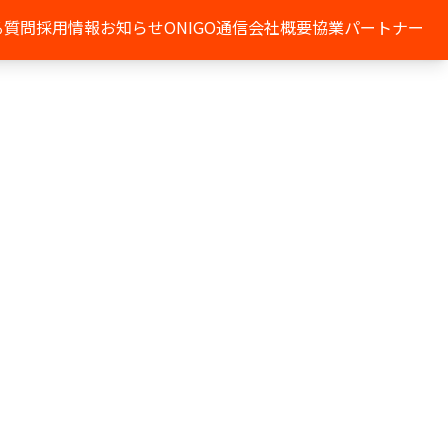
る質問
採用情報
お知らせ
ONIGO通信
会社概要
協業パートナー