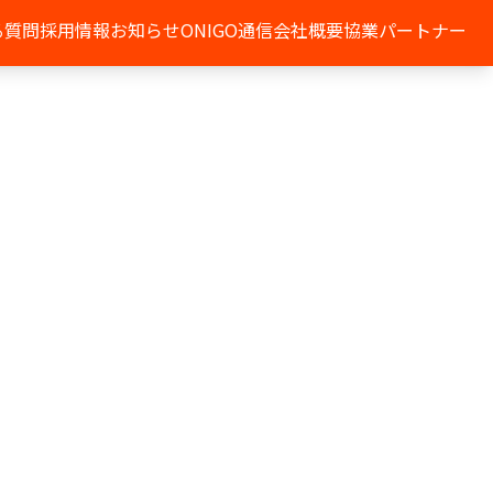
る質問
採用情報
お知らせ
ONIGO通信
会社概要
協業パートナー