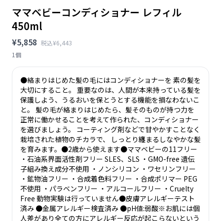
ママベビーコンディショナー レフィル
450ml
¥5,858
税込¥6,443
1個
●絡まりはじめた髪の毛にはコンディショナーを 素の髪を
大切にすること。 重要なのは、人間が本来持っている髪を
保護しよう、うるおいを保とうとする機能を損なわないこ
と。 髪の毛が絡まりはじめたら、髪そのものが持つ力を
正常に働かせることを考えて作られた、コンディショナー
を選びましょう。 コーティング剤などで甘やかすことなく
栽培された植物のチカラで、 しっとり纏まるしなやかな髪
を育みます。●2歳から使えます●ママベビーの11フリー
・石油系界面活性剤フリー SLES、SLS ・GMO-free 遺伝
子組み換え成分不使用 ・ノンシリコン ・ワセリンフリー
・鉱物油フリー ・合成着色料フリー ・合成ポリマー PEG
不使用 ・パラベンフリー ・アルコールフリー ・Cruelty
Free 動物実験は行っていません●皮膚アレルギーテスト
済み ●金属アレルギー検査済み ●pH値:弱酸※お肌には個
人差があり全ての方にアレルギー反応が起こらないという