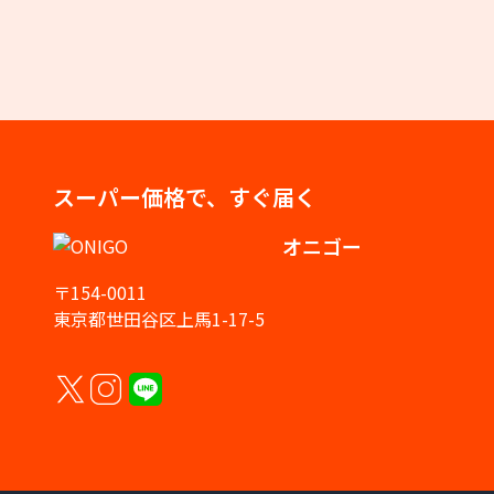
スーパー価格で、すぐ届く
オニゴー
〒154-0011
東京都世田谷区上馬1-17-5