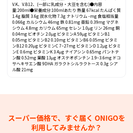
V.K、V.B12、(一部に乳成分・大豆を含む)●内容
量:200ml●栄養成分:100mlあたり 熱量 67kcal たんぱく質
1.4g 脂質 3.6g 炭水化物 7.3g ナトリウム -mg 食塩相当量
0.066g カルシウム 46mg 鉄 0.81mg 亜鉛 0.39mg マグネ
シウム 4.8mg カリウム 65mg セレン 1.0μg リン 26mg 銅
0.04mg ビオチン 2.0μg ビタミンA 59μg ビタミンB1
0.05mg ビタミンB2 0.10mg ビタミンB6 0.05mg ビタミ
ンB12 0.20μg ビタミンC 7~27mg ビタミンD 1.2μg ビタミ
ンE 0.6mg ビタミンK 3.4μg ナイアシン 0.65mg パントテ
ン酸 0.52mg 葉酸 13μg オステオポンチン 1.9~3.6mg ドコ
サヘキサエン酸 9DHA ガラクトシルラクトース 0.3g シア
ル酸 21mg
スーパー価格で、すぐ届く
ONIGOを
利用してみませんか？