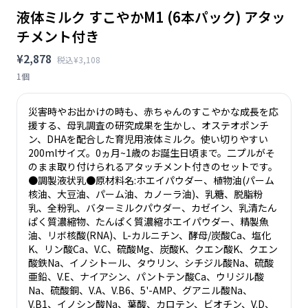
液体ミルク すこやかM1 (6本パック) アタッ
チメント付き
¥2,878
税込¥3,108
1個
災害時やお出かけの時も、赤ちゃんのすこやかな成長を応
援する、母乳調査の研究成果を生かし、オステオポンチ
ン、DHAを配合した育児用液体ミルク。使い切りやすい
200mlサイズ。0ヵ月~1歳のお誕生日頃まで。二プルがそ
のまま取り付けられるアタッチメント付きのセットです。
●調製液状乳●原材料名:ホエイパウダー、植物油(パーム
核油、大豆油、パーム油、カノーラ油)、乳糖、脱脂粉
乳、全粉乳、バターミルクパウダー、カゼイン、乳清たん
ぱく質濃縮物、たんぱく質濃縮ホエイパウダー、精製魚
油、リボ核酸(RNA)、L-カルニチン、酵母/炭酸Ca、塩化
K、リン酸Ca、V.C、硫酸Mg、炭酸K、クエン酸K、クエン
酸鉄Na、イノシトール、タウリン、シチジル酸Na、硫酸
亜鉛、V.E、ナイアシン、パントテン酸Ca、ウリジル酸
Na、硫酸銅、V.A、V.B6、5'-AMP、グアニル酸Na、
V.B1、イノシン酸Na、葉酸、カロテン、ビオチン、V.D、