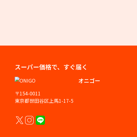
スーパー価格で、すぐ届く
オニゴー
〒154-0011
東京都世田谷区上馬1-17-5