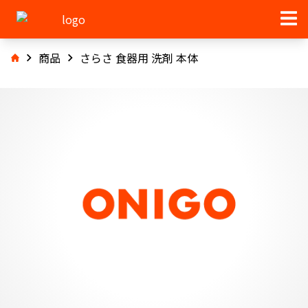
商品
さらさ 食器用 洗剤 本体