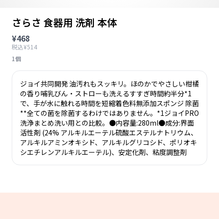
さらさ 食器用 洗剤 本体
¥468
税込¥514
1個
ジョイ共同開発 油汚れもスッキリ。ほのかでやさしい柑橘
の香り哺乳びん・ストローも洗えるすすぎ時間約半分*1
で、手が水に触れる時間を短縮着色料無添加スポンジ 除菌
**全ての菌を除菌するわけではありません。*1ジョイPRO
洗浄まとめ洗い用との比較。●内容量:280ml●成分:界面
活性剤 (24% アルキルエーテル硫酸エステルナトリウム、
アルキルアミンオキシド、アルキルグリコシド、ポリオキ
シエチレンアルキルエーテル)、安定化剤、粘度調整剤