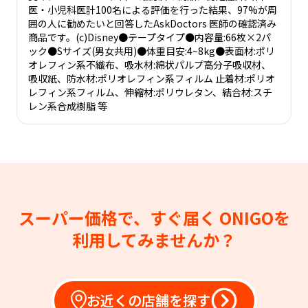
医・小児科医計100名による評価を行った結果、97%が周
囲の人に勧めたいと回答したAskDoctors 医師の確認済み
商品です。(c)Disney●テープタイプ●内容量:66枚×2パ
ック●Sサイズ(男女共用)●体重目安:4~8kg●表面材:ポリ
オレフィン系不織布、吸水材:綿状パルプ高分子吸収材、
吸収紙、防水材:ポリオレフィン系フィルム 止着材:ポリオ
レフィン系フィルム、伸縮材:ポリウレタン、結合材:スチ
レン系合成樹脂 等
スーパー価格で、すぐ届く
ONIGOを
利用してみませんか？
お近くの店舗を探す