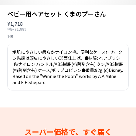
ベビー用ヘアセット くまのプーさん
¥1,718
税込¥1,889
1個
地肌にやさしい柔らかナイロン毛。便利なケース付き。ク
シ先端は頭皮にやさしい球面仕上げ。●材質: ヘアブラシ
毛/ナイロン ハンドル/ABS樹脂(抗菌剤含有) クシ/ABS樹脂
(抗菌剤含有) ケース/ポリプロピレン●重量:92g (c)Disney.
Based on the "Winnie the Pooh" works by A.A.Milne
and E.H.Shepard.
スーパー価格で、すぐ届く