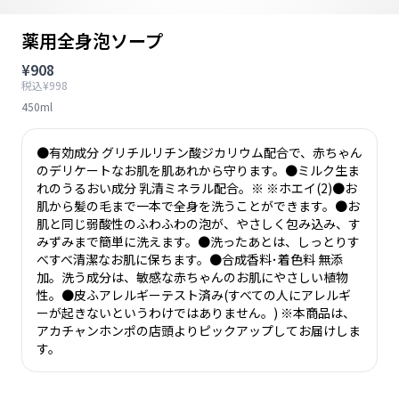
薬用全身泡ソープ
¥908
税込¥998
450ml
●有効成分 グリチルリチン酸ジカリウム配合で、赤ちゃん
のデリケートなお肌を肌あれから守ります。●ミルク生ま
れのうるおい成分 乳清ミネラル配合。※ ※ホエイ(2)●お
肌から髪の毛まで一本で全身を洗うことができます。●お
肌と同じ弱酸性のふわふわの泡が、やさしく包み込み、す
みずみまで簡単に洗えます。●洗ったあとは、しっとりす
べすべ清潔なお肌に保ちます。●合成香料･着色料 無添
加。洗う成分は、敏感な赤ちゃんのお肌にやさしい植物
性。●皮ふアレルギーテスト済み(すべての人にアレルギ
ーが起きないというわけではありません。) ※本商品は、
アカチャンホンポの店頭よりピックアップしてお届けしま
す。