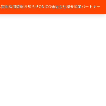
る質問
採用情報
お知らせ
ONIGO通信
会社概要
協業パートナー