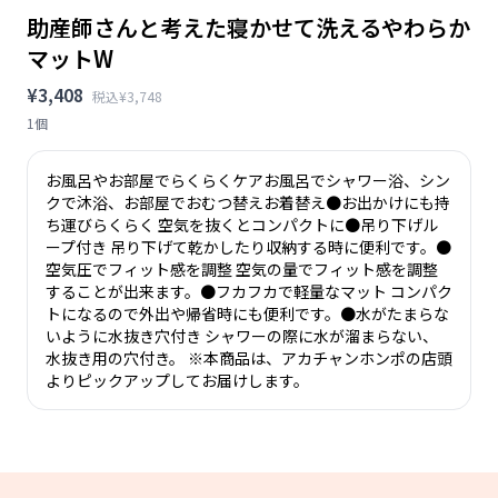
助産師さんと考えた寝かせて洗えるやわらか
マットW
¥3,408
税込¥3,748
1個
お風呂やお部屋でらくらくケアお風呂でシャワー浴、シン
クで沐浴、お部屋でおむつ替えお着替え●お出かけにも持
ち運びらくらく 空気を抜くとコンパクトに●吊り下げル
ープ付き 吊り下げて乾かしたり収納する時に便利です。●
空気圧でフィット感を調整 空気の量でフィット感を調整
することが出来ます。●フカフカで軽量なマット コンパク
トになるので外出や帰省時にも便利です。●水がたまらな
いように水抜き穴付き シャワーの際に水が溜まらない、
水抜き用の穴付き。 ※本商品は、アカチャンホンポの店頭
よりピックアップしてお届けします。