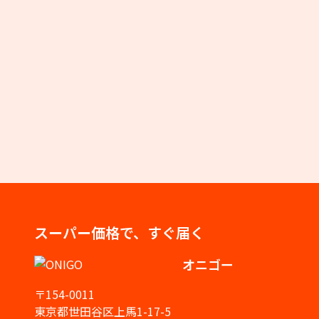
スーパー価格で、すぐ届く
オニゴー
〒154-0011
東京都世田谷区上馬1-17-5