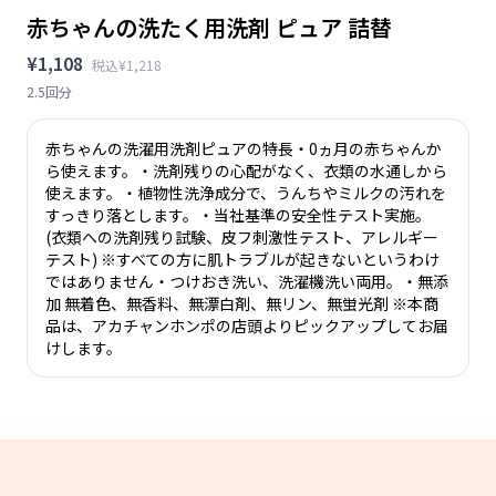
赤ちゃんの洗たく用洗剤 ピュア 詰替
¥1,108
税込¥1,218
2.5回分
赤ちゃんの洗濯用洗剤ピュアの特長・0ヵ月の赤ちゃんか
ら使えます。・洗剤残りの心配がなく、衣類の水通しから
使えます。・植物性洗浄成分で、うんちやミルクの汚れを
すっきり落とします。・当社基準の安全性テスト実施。
(衣類への洗剤残り試験、皮フ刺激性テスト、アレルギー
テスト) ※すべての方に肌トラブルが起きないというわけ
ではありません・つけおき洗い、洗濯機洗い両用。・無添
加 無着色、無香料、無漂白剤、無リン、無蛍光剤 ※本商
品は、アカチャンホンポの店頭よりピックアップしてお届
けします。