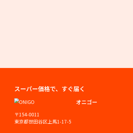
スーパー価格で、すぐ届く
オニゴー
〒154-0011
東京都世田谷区上馬1-17-5