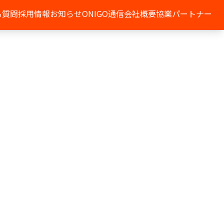
る質問
採用情報
お知らせ
ONIGO通信
会社概要
協業パートナー