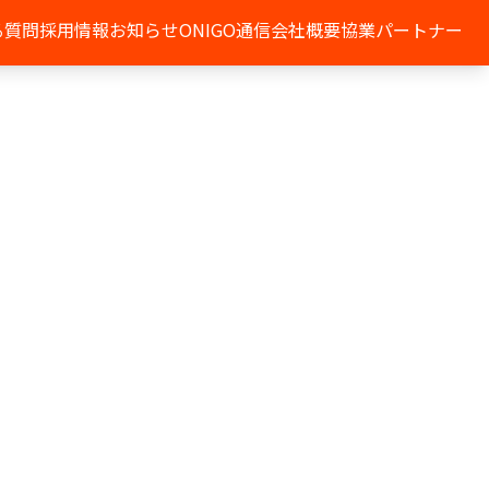
る質問
採用情報
お知らせ
ONIGO通信
会社概要
協業パートナー