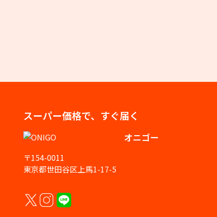
スーパー価格で、すぐ届く
オニゴー
〒154-0011
東京都世田谷区上馬1-17-5