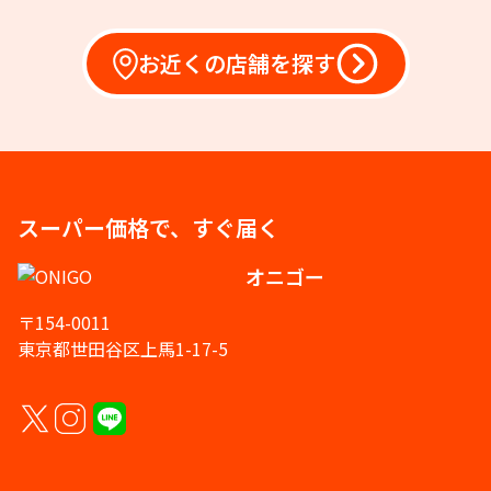
お近くの店舗を探す
スーパー価格で、すぐ届く
オニゴー
〒154-0011
東京都世田谷区上馬1-17-5