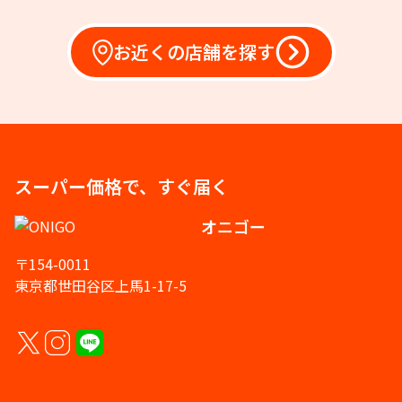
お近くの店舗を探す
スーパー価格で、すぐ届く
オニゴー
〒154-0011
東京都世田谷区上馬1-17-5