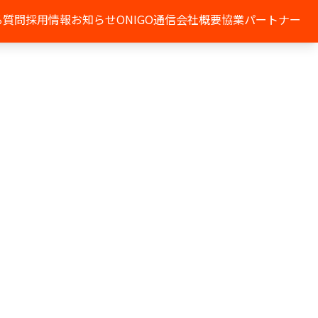
る質問
採用情報
お知らせ
ONIGO通信
会社概要
協業パートナー