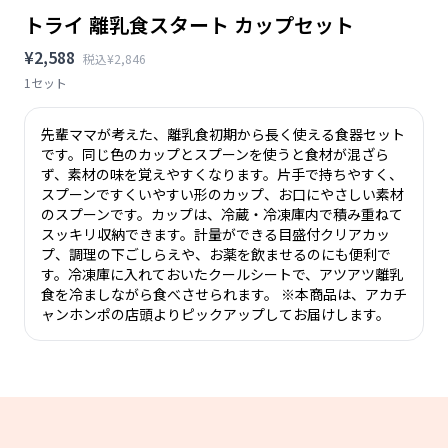
トライ 離乳食スタート カップセット
¥2,588
税込¥2,846
1セット
先輩ママが考えた、離乳食初期から長く使える食器セット
です。同じ色のカップとスプーンを使うと食材が混ざら
ず、素材の味を覚えやすくなります。片手で持ちやすく、
スプーンですくいやすい形のカップ、お口にやさしい素材
のスプーンです。カップは、冷蔵・冷凍庫内で積み重ねて
スッキリ収納できます。計量ができる目盛付クリアカッ
プ、調理の下ごしらえや、お薬を飲ませるのにも便利で
す。冷凍庫に入れておいたクールシートで、アツアツ離乳
食を冷ましながら食べさせられます。 ※本商品は、アカチ
ャンホンポの店頭よりピックアップしてお届けします。