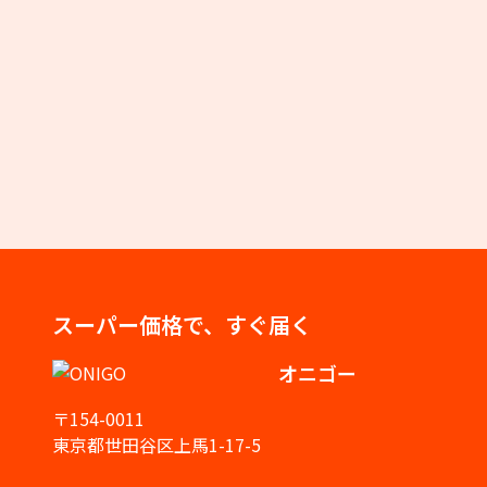
スーパー価格で、すぐ届く
オニゴー
〒154-0011
東京都世田谷区上馬1-17-5